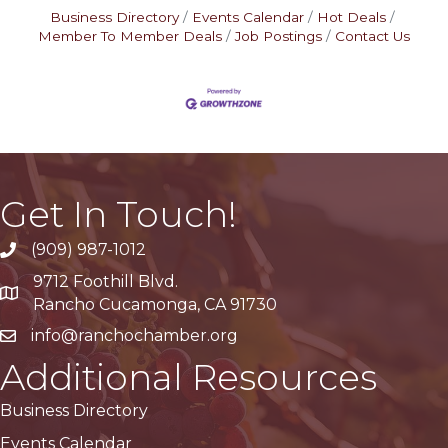
Business Directory
Events Calendar
Hot Deals
Member To Member Deals
Job Postings
Contact Us
Get In Touch!
(909) 987-1012
9712 Foothill Blvd.
Google Maps
Rancho Cucamonga, CA 91730
info@ranchochamber.org
Additional Resources
Business Directory
Events Calendar